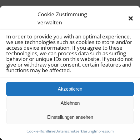
Cookie-Zustimmung
verwalten
© Copyright 2022 -
Akmaz & Kollegen
| supported by
YOUFAME
In order to provide you with an optimal experience,
GmbH
|
Sitemap
|
Datenschutz
|
Impressum
|
Cookie-Richtlinie
we use technologies such as cookies to store and/or
access device information.
If you agree to these
(EU)
technologies, we can process data such as surfing
behavior or unique IDs on this website.
If you do not
give or withdraw your consent, certain features and
functions may be affected.
Akzeptieren
Ablehnen
Einstellungen ansehen
Cookie-Richtlinie
Datenschutzerklärung
Impressum