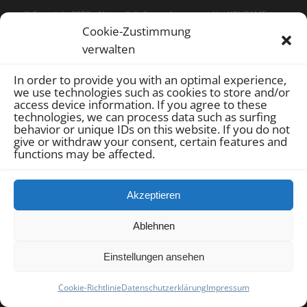
© Copyright 2022 -
Akmaz & Kollegen
| supported by
YOUFAME
Cookie-Zustimmung
GmbH
|
Sitemap
|
Datenschutz
|
Impressum
|
Cookie-Richtlinie
verwalten
(EU)
In order to provide you with an optimal experience,
we use technologies such as cookies to store and/or
access device information.
If you agree to these
technologies, we can process data such as surfing
behavior or unique IDs on this website.
If you do not
give or withdraw your consent, certain features and
functions may be affected.
Akzeptieren
Ablehnen
Einstellungen ansehen
Cookie-Richtlinie
Datenschutzerklärung
Impressum